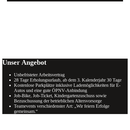
Unser Angebot
Unbefristeter Arbeitsvertrag
28 Tage Erholungsurlaub, ab dem 3. Kalenderjahr 30 Tage
Kostenlose Parkplätze inklusive Lademöglichkeiten für E-
Autos und eine gute ÖPNV-Anbindung
Job-Bike, Job-Ticket, Kindergartenzuschuss sowie
Bezuschussung der betrieblichen Altersvorsorge
Teamevents verschiedenster Art: „Wir feiern Erfolge
gemeinsam.“