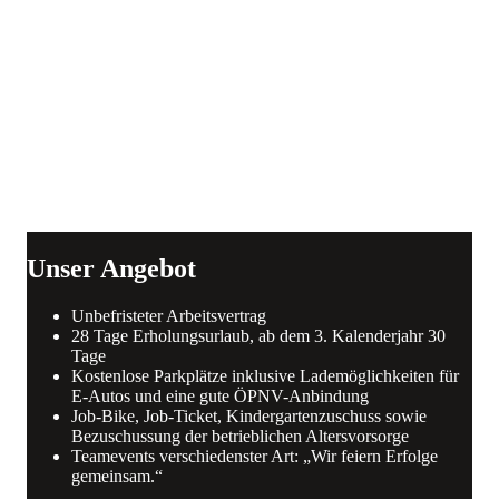
Unser Angebot
Unbefristeter Arbeitsvertrag
28 Tage Erholungsurlaub, ab dem 3. Kalenderjahr 30
Tage
Kostenlose Parkplätze inklusive Lademöglichkeiten für
E-Autos und eine gute ÖPNV-Anbindung
Job-Bike, Job-Ticket, Kindergartenzuschuss sowie
Bezuschussung der betrieblichen Altersvorsorge
Teamevents verschiedenster Art: „Wir feiern Erfolge
gemeinsam.“