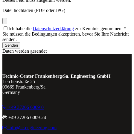
Dieses Feld muss ausgefüllt werden.
Datei hochladen (PDF oder JPG)
Ich habe die
Datenschutzerklärung
zur Kenntnis genommen.
*
Sie müssen die Bedingungen akzeptieren, bevor Sie Ihre Nachricht
senden.
Senden
Daten werden gesendet
Technic-Center Frankenberg/Sa. Engineering GmbH
Lerchenstraße 25
09669 Frankenberg/Sa.
Germany
+49 37206 6009-0
+49 37206 6009-24
info@tc-engineering.com