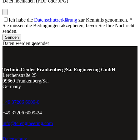
Datei hochladen (PDF oder JPG)
Ich habe die
Datenschutzerklärung
zur Kenntnis genommen.
*
Sie müssen die Bedingungen akzeptieren, bevor Sie Ihre Nachricht
senden.
Senden
Daten werden gesendet
Technic-Center Frankenberg/Sa. Engineering GmbH
Lerchenstraße 25
09669 Frankenberg/Sa.
Germany
+49 37206 6009-0
+49 37206 6009-24
info@tc-engineering.com
Datenschutz