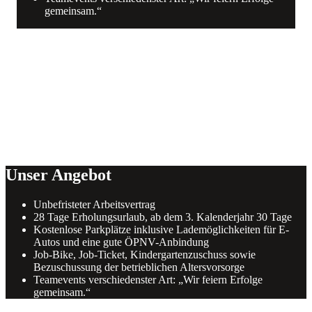
gemeinsam.“
Unser Angebot
Unbefristeter Arbeitsvertrag
28 Tage Erholungsurlaub, ab dem 3. Kalenderjahr 30 Tage
Kostenlose Parkplätze inklusive Lademöglichkeiten für E-
Autos und eine gute ÖPNV-Anbindung
Job-Bike, Job-Ticket, Kindergartenzuschuss sowie
Bezuschussung der betrieblichen Altersvorsorge
Teamevents verschiedenster Art: „Wir feiern Erfolge
gemeinsam.“