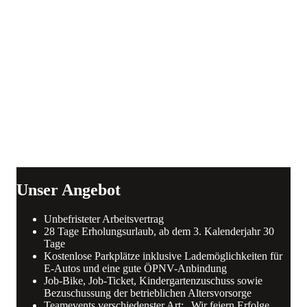
Unser Angebot
Unbefristeter Arbeitsvertrag
28 Tage Erholungsurlaub, ab dem 3. Kalenderjahr 30
Tage
Kostenlose Parkplätze inklusive Lademöglichkeiten für
E-Autos und eine gute ÖPNV-Anbindung
Job-Bike, Job-Ticket, Kindergartenzuschuss sowie
Bezuschussung der betrieblichen Altersvorsorge
Teamevents verschiedenster Art: „Wir feiern Erfolge